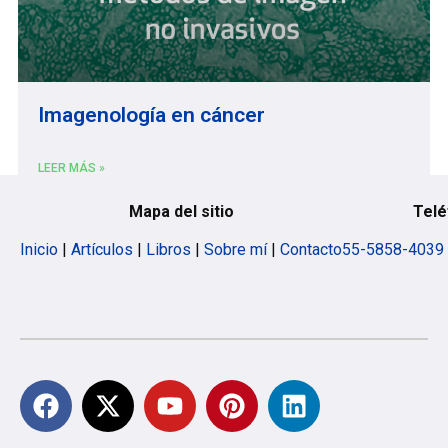
Imagenología en cáncer
LEER MÁS »
Mapa del sitio
Telé
Efraín Medina
11/29/2018
Inicio
|
Artículos
|
Libros
|
Sobre mí
|
Contacto
55-5858-4039