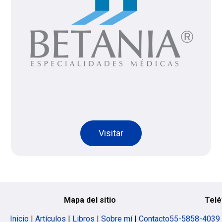
Visitar
Mapa del sitio
Telé
Inicio
|
Artículos
|
Libros
|
Sobre mí
|
Contacto
55-5858-4039