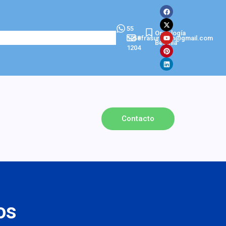
55
Oncología
1058
efrasurgeon@gmail.com
Betania
1204
Contacto
os