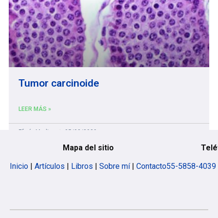
Tumor carcinoide
LEER MÁS »
Efraín Medina
05/03/2020
Mapa del sitio
Telé
Inicio
|
Artículos
|
Libros
|
Sobre mí
|
Contacto
55-5858-4039