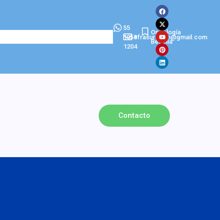
55
Oncología
1058
efrasurgeon@gmail.com
Betania
1204
Contacto