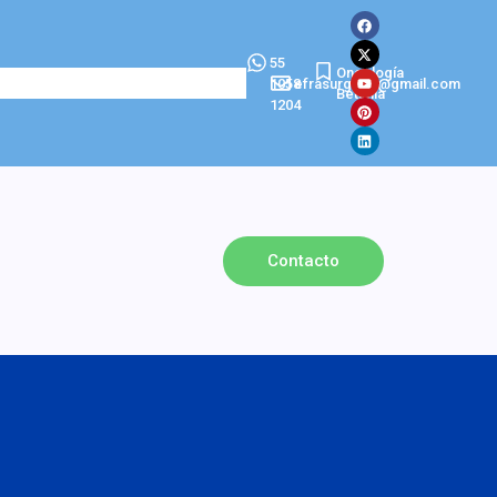
55
Oncología
1058
efrasurgeon@gmail.com
Betania
1204
Contacto