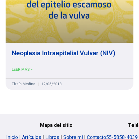
Neoplasia Intraepitelial Vulvar (NIV)
LEER MÁS »
Efraín Medina
12/05/2018
Mapa del sitio
Telé
Inicio
|
Artículos
|
Libros
|
Sobre mí
|
Contacto
55-5858-4039