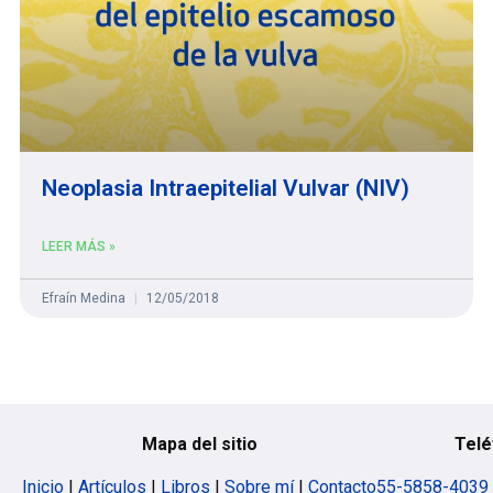
Neoplasia Intraepitelial Vulvar (NIV)
LEER MÁS »
Efraín Medina
12/05/2018
Mapa del sitio
Telé
Inicio
|
Artículos
|
Libros
|
Sobre mí
|
Contacto
55-5858-4039