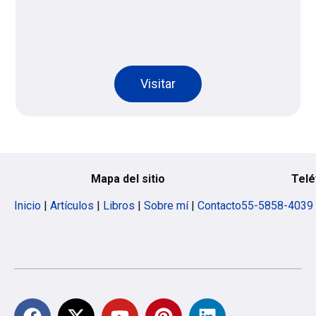
Visitar
Mapa del sitio
Telé
Inicio
|
Artículos
|
Libros
|
Sobre mí
|
Contacto
55-5858-4039