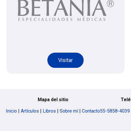
Visitar
Mapa del sitio
Telé
Inicio
|
Artículos
|
Libros
|
Sobre mí
|
Contacto
55-5858-4039