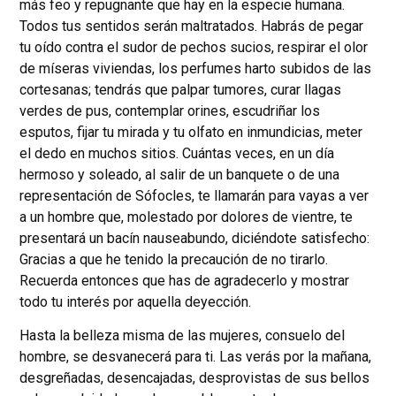
más feo y repugnante que hay en la especie humana.
Todos tus sentidos serán maltratados. Habrás de pegar
tu oído contra el sudor de pechos sucios, respirar el olor
de míseras viviendas, los perfumes harto subidos de las
cortesanas; tendrás que palpar tumores, curar llagas
verdes de pus, contemplar orines, escudriñar los
esputos, fijar tu mirada y tu olfato en inmundicias, meter
el dedo en muchos sitios. Cuántas veces, en un día
hermoso y soleado, al salir de un banquete o de una
representación de Sófocles, te llamarán para vayas a ver
a un hombre que, molestado por dolores de vientre, te
presentará un bacín nauseabundo, diciéndote satisfecho:
Gracias a que he tenido la precaución de no tirarlo.
Recuerda entonces que has de agradecerlo y mostrar
todo tu interés por aquella deyección.
Hasta la belleza misma de las mujeres, consuelo del
hombre, se desvanecerá para ti. Las verás por la mañana,
desgreñadas, desencajadas, desprovistas de sus bellos