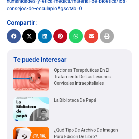
humanidades-y-etica-medica/material-de-bioetica/los-
consejos-de-esculapio#gsc.tab=0
Compartir:
Te puede interesar
Opciones Terapéuticas En El
Tratamiento De Las Lesiones
Cervicales Intraepiteliales
La Biblioteca De Papá
¿Qué Tipo De Archivo De Imagen
Para Edición De Libro?