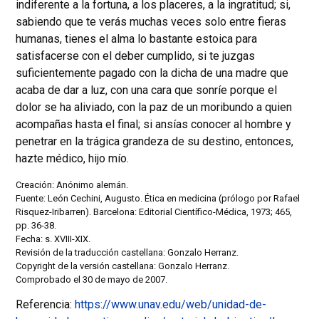
indiferente a la fortuna, a los placeres, a la ingratitud; si,
sabiendo que te verás muchas veces solo entre fieras
humanas, tienes el alma lo bastante estoica para
satisfacerse con el deber cumplido, si te juzgas
suficientemente pagado con la dicha de una madre que
acaba de dar a luz, con una cara que sonríe porque el
dolor se ha aliviado, con la paz de un moribundo a quien
acompañas hasta el final; si ansías conocer al hombre y
penetrar en la trágica grandeza de su destino, entonces,
hazte médico, hijo mío.
Creación: Anónimo alemán.
Fuente: León Cechini, Augusto. Ética en medicina (prólogo por Rafael
Risquez-Iribarren). Barcelona: Editorial Científico-Médica, 1973; 465,
pp. 36-38.
Fecha: s. XVIII-XIX.
Revisión de la traducción castellana: Gonzalo Herranz.
Copyright de la versión castellana: Gonzalo Herranz.
Comprobado el 30 de mayo de 2007.
Referencia:
https://www.unav.edu/web/unidad-de-