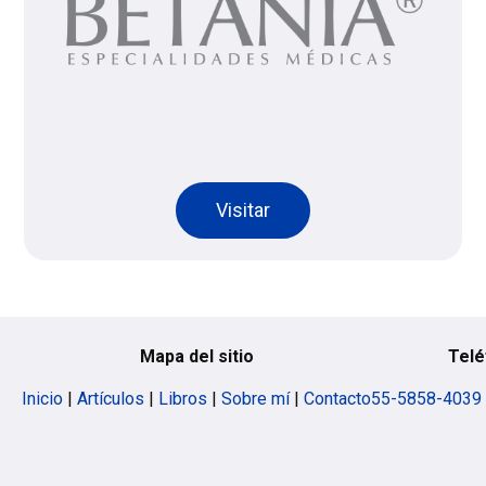
Visitar
Mapa del sitio
Telé
Inicio
|
Artículos
|
Libros
|
Sobre mí
|
Contacto
55-5858-4039