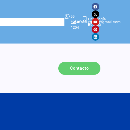
55
Oncología
1058
efrasurgeon@gmail.com
Betania
1204
Contacto