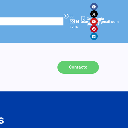
55
Oncología
1058
efrasurgeon@gmail.com
Betania
1204
Contacto
s