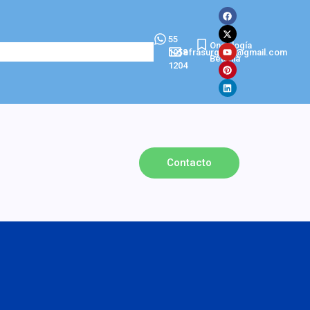
55
Oncología
1058
efrasurgeon@gmail.com
Betania
1204
Contacto
e